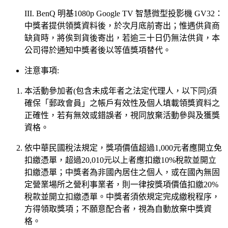
III. BenQ 明基1080p Google TV 智慧微型投影機 GV32：
中獎者提供領獎資料後，於次月底前寄出；惟遇供貨商
缺貨時，將俟到貨後寄出，若逾三十日仍無法供貨，本
公司得於通知中獎者後以等值獎項替代。
注意事項:
本活動參加者(包含未成年者之法定代理人，以下同)須
確保「郵政會員」之帳戶有效性及個人填載領獎資料之
正確性，若有無效或錯誤者，視同放棄活動參與及獲獎
資格。
依中華民國稅法規定，獎項價值超過1,000元者應開立免
扣繳憑單，超過20,010元以上者應扣繳10%稅款並開立
扣繳憑單；中獎者為非國內居住之個人，或在國內無固
定營業場所之營利事業者，則一律按獎項價值扣繳20%
稅款並開立扣繳憑單。中獎者須依規定完成繳稅程序，
方得領取獎項；不願意配合者，視為自動放棄中獎資
格。